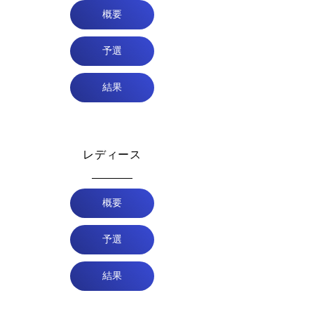
概要
予選
結果
レディース
概要
予選
結果