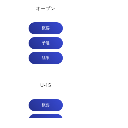
オープン
概要
予選
結果
U-15
概要
予選