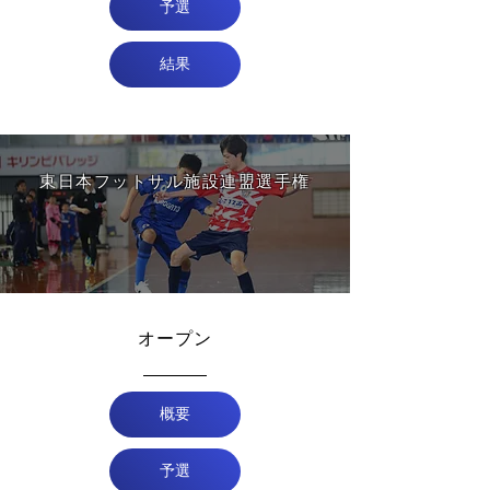
予選
結果
​東日本フットサル施設連盟選手権
オープン
概要
予選