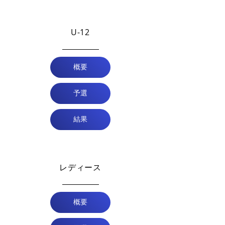
U-12
概要
予選
結果
レディース
概要