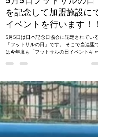
事務局
4月16日
5月5日フットサルの日
を記念して加盟施設にて
イベントを行います！！
5月5日は日本記念日協会に認定されている
「フットサルの日」です。 そこで当連盟で
は今年度も「フットサルの日イベントキャン
ペーン」を実施いたします。 加盟各施設に
て実施のイベントに参加すると フットサル
ボールやDalPonteのスクイーズボトルがも
らえるチャンスも！！ イベントは加盟各施
設にて行われます。 開催施設、日程などに
ついては こちらのページ よりご確認くださ
い！