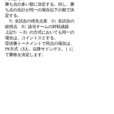
勝ち点の多い順に決定する。但し、勝
ち点の合計が同一の場合以下の順で決
定する。
1）全試合の得失点差 2）全試合の
総得点 3）該当チームの対戦成績
上記1）～3）の方式においても同一の
場合は、コイントスとする。
⑤決勝トーナメントで同点の場合は、
PK方式（3人。以降サドンデス。）に
て勝敗を決定します。
競技規則
①当該年度の財団法人日本サッカー協
会フットサル競技規則および本大会の
規定による。
②大会期間中に警告を2回受けた者は
次の1試合に出場できない。
また、退場を命じられた選手は次の1試
合に出場できず、