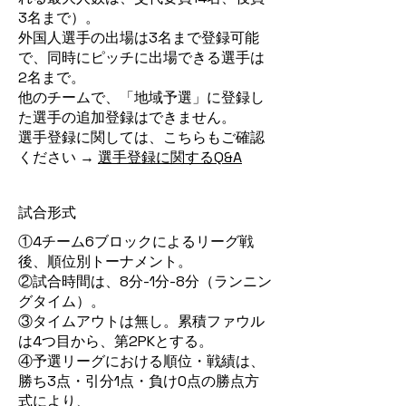
3名まで）。
外国人選手の出場は3名まで登録可能
で、同時にピッチに出場できる選手は
2名まで。
他のチームで、「地域予選」に登録し
た選手の追加登録はできません。
​選手登録に関しては、こちらもご確認
ください →
選手登録に関するQ&A
試合形式
①4チーム6ブロックによるリーグ戦
後、順位別トーナメント。
②試合時間は、8分-1分-8分（ランニン
グタイム）。
③タイムアウトは無し。累積ファウル
は4つ目から、第2PKとする。
④予選リーグにおける順位・戦績は、
勝ち3点・引分1点・負け0点の勝点方
式により、