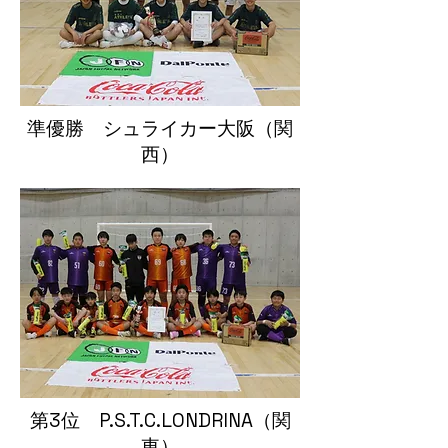
準優勝 シュライカー大阪（関
西）
​第3位 P.S.T.C.LONDRINA（関
東）