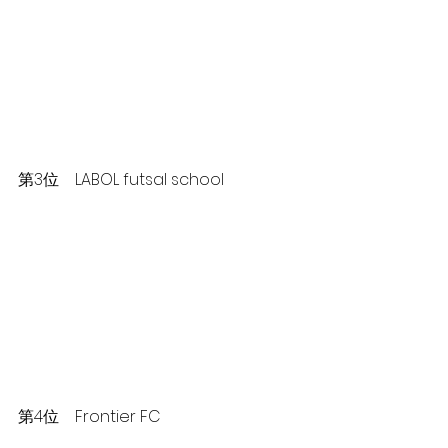
第3位　LABOL futsal school
第4位　Frontier FC