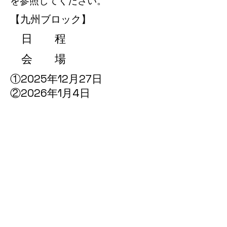
を参照してください。
【九州ブロック】
日 程
会 場
​①2025年12月27日
​②2026年1月4日
ギラパーク東田
会場HP
​ 参 加 費
15000円／チーム
形 式